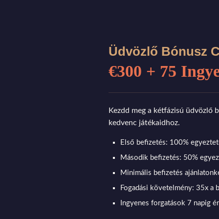
Üdvözlő Bónusz 
€300 + 75 Ingy
Kezdd meg a kétfázisú üdvözlő bó
kedvenc játékaidhoz.
Első befizetés: 100% egyeztet
Második befizetés: 50% egyezt
Minimális befizetés ajánlatonk
Fogadási követelmény: 35x a 
Ingyenes forgatások 7 napig ér