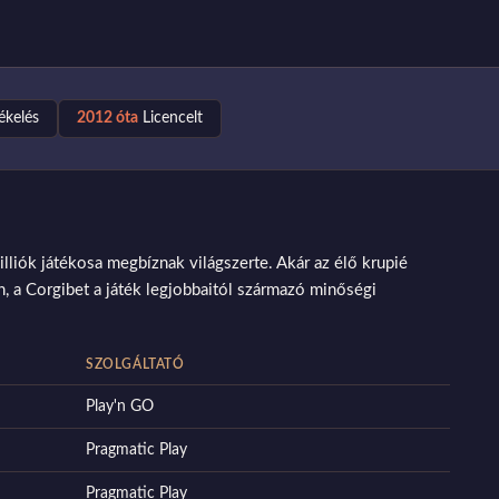
ékelés
2012 óta
Licencelt
lliók játékosa megbíznak világszerte. Akár az élő krupié
, a Corgibet a játék legjobbaitól származó minőségi
SZOLGÁLTATÓ
Play'n GO
Pragmatic Play
Pragmatic Play