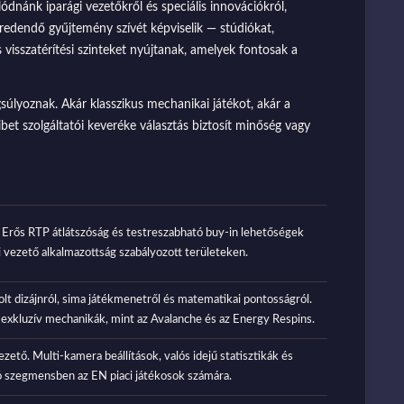
dnánk iparági vezetőkről és speciális innovációkról,
eredendő gyűjtemény szívét képviselik — stúdiókat,
 visszatérítési szinteket nyújtanak, amelyek fontosak a
gsúlyoznak. Akár klasszikus mechanikai játékot, akár a
et szolgáltatói keveréke választás biztosít minőség vagy
 Erős RTP átlátszóság és testreszabható buy-in lehetőségek
aci vezető alkalmazottság szabályozott területeken.
lt dizájnról, sima játékmenetről és matematikai pontosságról.
t-exkluzív mechanikák, mint az Avalanche és az Energy Respins.
ezető. Multi-kamera beállítások, valós idejű statisztikák és
ó szegmensben az EN piaci játékosok számára.