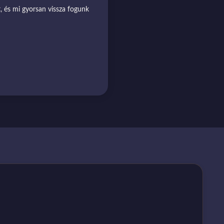
t, és mi gyorsan vissza fogunk