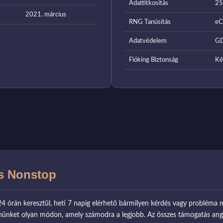
Adattitkosítás
25
2021. március
RNG Tanúsítás
e
Adatvédelem
GD
Fióking Biztonság
Ké
s Nonstop
24 órán keresztül, heti 7 napig elérhető bármilyen kérdés vagy probléma
ennünket olyan módon, amely számodra a legjobb. Az összes támogatás ango