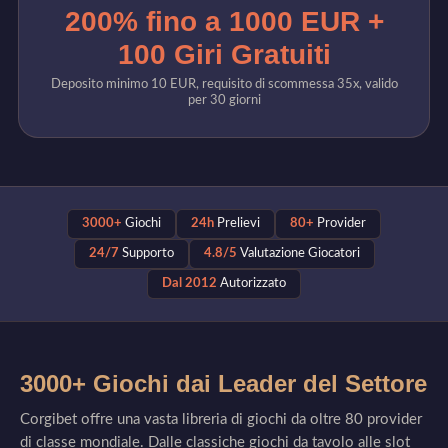
200% fino a 1000 EUR +
100 Giri Gratuiti
Deposito minimo 10 EUR, requisito di scommessa 35x, valido
per 30 giorni
3000+
Giochi
24h
Prelievi
80+
Provider
24/7
Supporto
4.8/5
Valutazione Giocatori
Dal 2012
Autorizzato
3000+ Giochi dai Leader del Settore
Corgibet offre una vasta libreria di giochi da oltre 80 provider
di classe mondiale. Dalle classiche giochi da tavolo alle slot