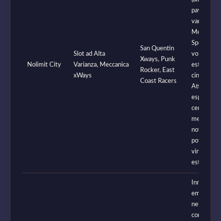
payline
variabile a
Megaways
Specializza
San Quentin
Slot ad Alta
volatilità
Xways, Punk
Nolimit City
Varianza, Meccanica
estrema e
Rocker, East
xWays
cinematogr
Coast Racers
Attrae gio
esperti ch
cercano
meccanich
novel e
potenziale
vincita
esteriore.
Innovator
emergent
nella
complessit