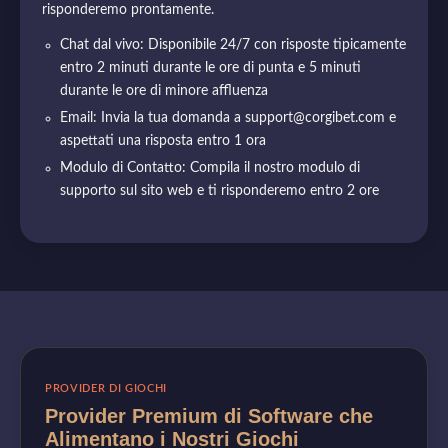
risponderemo prontamente.
Chat dal vivo: Disponibile 24/7 con risposte tipicamente
entro 2 minuti durante le ore di punta e 5 minuti
durante le ore di minore affluenza
Email: Invia la tua domanda a
support@corgibet.com
e
aspettati una risposta entro 1 ora
Modulo di Contatto: Compila il nostro modulo di
supporto sul sito web e ti risponderemo entro 2 ore
PROVIDER DI GIOCHI
Provider Premium di Software che
Alimentano i Nostri Giochi