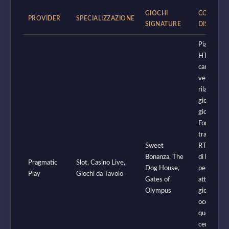
GIOCHI
COSA LI
PROVIDER
SPECIALIZZAZIONE
SIGNATURE
DISTINGU
Piattaform
HTML5 a
caricamen
veloce con
rilasci
giornalieri 
giochi coer
Forte
trasparenz
Sweet
RTP e opzi
Bonanza, The
di buy-in
Pragmatic
Slot, Casino Live,
Dog House,
personalizz
Play
Giochi da Tavolo
Gates of
attirano sia
Olympus
giocatori
occasional
quelli che
cercano al