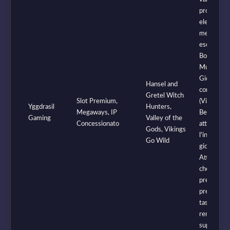
produzion
elevata e a
meccanich
esclusive
Boost e
MultyGama
Giochi
Hansel and
concession
Gretel Witch
Slot Premium,
(Vikings,
Yggdrasil
Hunters,
Megaways, IP
Beowulf)
Gaming
Valley of the
Concessionato
attirano
Gods, Vikings
l'interesse
Go Wild
giocatori.
Attrae gio
che cerca
presentaz
premium 
tassi di
rendiment
superiori a