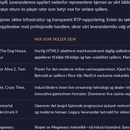
rdspill. Leverandørene oppført nedenfor representerer kjernen av vårt bibli
øye return-to-player rater som betyr noe for seriøse spillere.
unksjoner, sikker infrastruktur og transparent RTP-rapportering. Enten du s
levelser med profesjonelle handlere, sikrer vårt leverandørmiks valg ute
L
HVA SOM SKILLER DEM
 The Dog House,
Hurtig HTML5-plattform med konsekvent daglig spilledrott
us
appellerer til både tilfeldige og høy-volatilitet spillere. M
or Alive 2, Twin
Pioner for den moderne online casinoopplevelsen. Kjent fo
Betrodd av spillere i flere tiår; NetEnt-exclusive mekani
te, Crazy Time,
Industriledere innen live streaming-teknologi og dealer-in
innovative gameshow-formater. Dominerer live casino-seg
mmortal
Opererer det lengst kjørende progressive jackpot-nettverk
rstruck II
og moderne temaer. Legacy-leverandør betrodd for sikkerhe
egaways,
Skaper av Megaways mekanikk—nå industristandard. Spesi