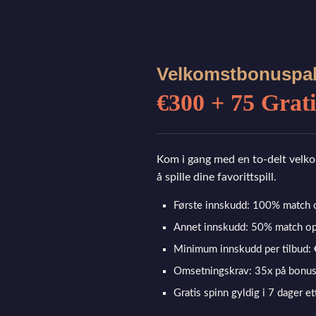
Velkomstbonuspa
€300 + 75 Grat
Kom i gang med en to-delt velko
å spille dine favorittspill.
Første innskudd: 100% match o
Annet innskudd: 50% match opp
Minimum innskudd per tilbud:
Omsetningskrav: 35x på bonu
Gratis spinn gyldig i 7 dager et