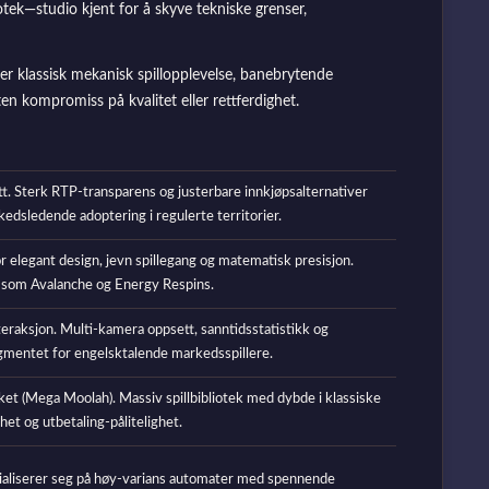
otek—studio kjent for å skyve tekniske grenser,
øker klassisk mekanisk spillopplevelse, banebrytende
n kompromiss på kvalitet eller rettferdighet.
. Sterk RTP-transparens og justerbare innkjøpsalternativer
arkedsledende adoptering i regulerte territorier.
r elegant design, jevn spillegang og matematisk presisjon.
kk som Avalanche og Energy Respins.
teraksjon. Multi-kamera oppsett, sanntidsstatistikk og
mentet for engelsktalende markedsspillere.
et (Mega Moolah). Massiv spillbibliotek med dybde i klassiske
t og utbetaling-pålitelighet.
aliserer seg på høy-varians automater med spennende