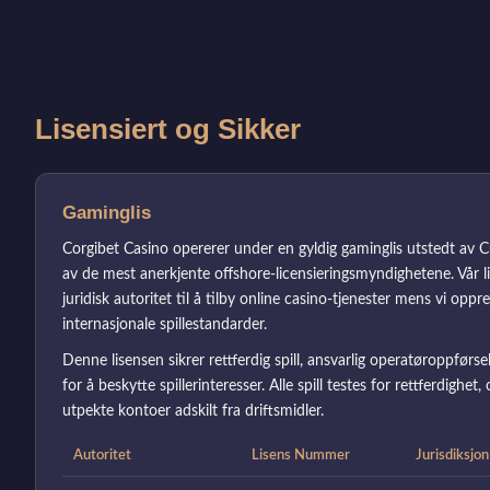
Lisensiert og Sikker
Gaminglis
Corgibet Casino opererer under en gyldig gaminglis utstedt av 
av de mest anerkjente offshore-licensieringsmyndighetene. Vår 
juridisk autoritet til å tilby online casino-tjenester mens vi opp
internasjonale spillestandarder.
Denne lisensen sikrer rettferdig spill, ansvarlig operatøroppførs
for å beskytte spillerinteresser. Alle spill testes for rettferdighet, 
utpekte kontoer adskilt fra driftsmidler.
Autoritet
Lisens Nummer
Jurisdiksjon