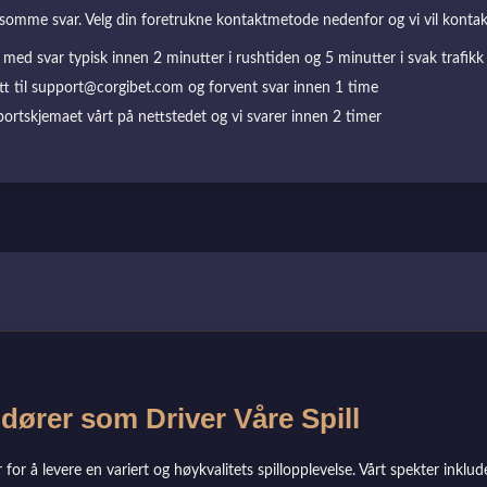
elpesomme svar. Velg din foretrukne kontaktmetode nedenfor og vi vil kontak
7 med svar typisk innen 2 minutter i rushtiden og 5 minutter i svak trafikk
t til
support@corgibet.com
og forvent svar innen 1 time
portskjemaet vårt på nettstedet og vi svarer innen 2 timer
ører som Driver Våre Spill
for å levere en variert og høykvalitets spillopplevelse. Vårt spekter inklu