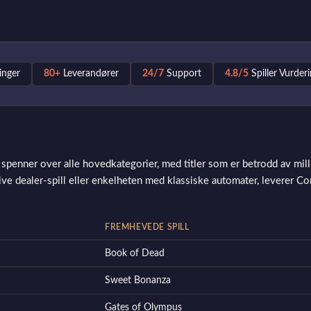
inger
80+
Leverandører
24/7
Support
4.8/5
Spiller Vurder
 spenner over alle hovedkategorier, med titler som er betrodd av mill
ive dealer-spill eller enkelheten med klassiske automater, leverer C
FREMHEVEDE SPILL
Book of Dead
Sweet Bonanza
Gates of Olympus