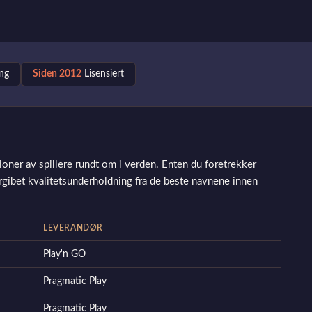
ing
Siden 2012
Lisensiert
ioner av spillere rundt om i verden. Enten du foretrekker
orgibet kvalitetsunderholdning fra de beste navnene innen
LEVERANDØR
Play'n GO
Pragmatic Play
Pragmatic Play