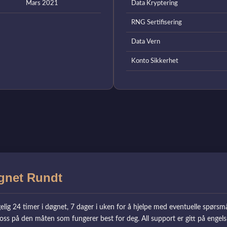
Mars 2021
Data Kryptering
RNG Sertifisering
Data Vern
Konto Sikkerhet
gnet Rundt
elig 24 timer i døgnet, 7 dager i uken for å hjelpe med eventuelle spørsmål
å oss på den måten som fungerer best for deg. All support er gitt på engels