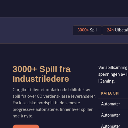
3000+
Spill
24h
Utbetal
3000+ Spill fra
Vår spillsamling
spenningen av l
Industriledere
iGaming.
Corgibet tilbyr et omfattende bibliotek av
KATEGORI
spill fra over 80 verdensklasse leverandører.
Fra klassiske bordspill til de seneste
Automater
progressive automatene, finner hver spiller
Automater
noe å nyte.
Automater